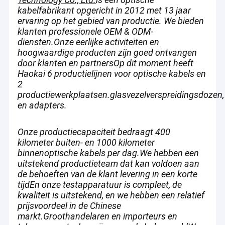
kabelfabrikant opgericht in 2012 met 13 jaar
ervaring op het gebied van productie. We bieden
klanten professionele OEM & ODM-
diensten.Onze eerlijke activiteiten en
hoogwaardige producten zijn goed ontvangen
door klanten en partnersOp dit moment heeft
Haokai 6 productielijnen voor optische kabels en
2
productiewerkplaatsen.glasvezelverspreidingsdozen,
en adapters.
Onze productiecapaciteit bedraagt 400
kilometer buiten- en 1000 kilometer
binnenoptische kabels per dag.We hebben een
uitstekend productieteam dat kan voldoen aan
Thuis
de behoeften van de klant levering in een korte
Dongguan Haokai Optoelectronics Technology Co., Ltd. is een
tijdEn onze testapparatuur is compleet, de
optische kabelfabrikant, opgericht in 2012, gevestigd in
Producten
kwaliteit is uitstekend, en we hebben een relatief
Dongguan City, Guangdong Provincie.productie en verkoop van
prijsvoordeel in de Chinese
glasvezelcommunicatieproducten. Sinds de oprichting, onze
Videos
markt.Groothandelaren en importeurs en
eerlijke management en kwaliteit producten zijn goed
ontvangen door klanten en partners.Onze productiecapaciteit