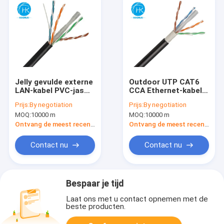
Jelly gevulde externe
Outdoor UTP CAT6
LAN-kabel PVC-jas
CCA Ethernet-kabel
UTP CAT6-
Koper CAT6 LAN-
Prijs:
By negotiation
Prijs:
By negotiation
buitennetwerkkabel
kabel
MOQ:
10000 m
MOQ:
10000 m
Ontvang de meest recente Prijs
Ontvang de meest recente Prijs
Contact nu
Contact nu
Bespaar je tijd
Laat ons met u contact opnemen met de
beste producten.