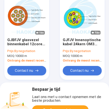
GJBFJV glasvezel
GJFJV Innenoptische
binnenkabel 12core
kabel 24kern OM3
OM2 Multimode
Multimode glasvezel
Prijs:
By negotiation
Prijs:
By negotiation
glasvezel kabel
kabel
MOQ:
10000 m
MOQ:
10000 m
Ontvang de meest recente Prijs
Ontvang de meest recente Prijs
Contact nu
Contact nu
Bespaar je tijd
Laat ons met u contact opnemen met de
beste producten.