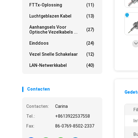
FTTx-Oplossing
(11)
Luchtgeblazen Kabel
(13)
Aanhangsels Voor
(27)
Optische Vezelkabels ...
Einddoos
(24)
Vezel Snelle Schakelaar
(12)
LAN-Netwerkkabel
(40)
Contacten
Gedeta
Contacten:
Carina
Fi
Tel.:
+8613922537558
In
Fax:
86-0769-8502-2337
Bu