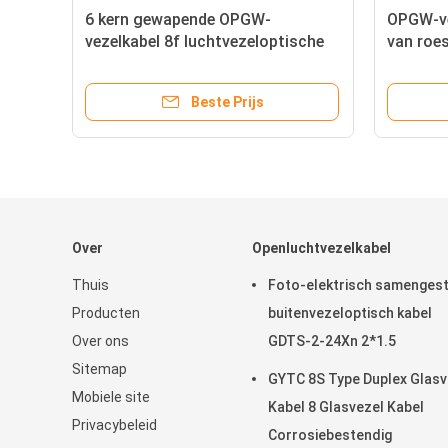
d
6 kern gewapende OPGW-
OPGW-ve
el
vezelkabel 8f luchtvezeloptische
van roes
kabel gronddraad
Beste Prijs
Over
Openluchtvezelkabel
Thuis
Foto-elektrisch samenges
Producten
buitenvezeloptisch kabel
Over ons
GDTS-2-24Xn 2*1.5
Sitemap
GYTC 8S Type Duplex Glasv
Mobiele site
Kabel 8 Glasvezel Kabel
Privacybeleid
Corrosiebestendig