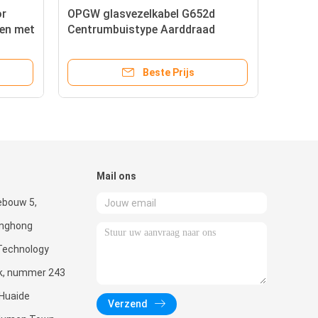
or
OPGW glasvezelkabel G652d
ven met
Centrumbuistype Aarddraad
Beste Prijs
Mail ons
ebouw 5,
enghong
Technology
rk, nummer 243
 Huaide
Verzend