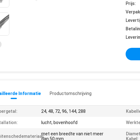
Prijs:
Verpak
Leverti
Betali
Leveri
illeerde Informatie
Productomschrijving
bergetal:
24, 48, 72, 96, 144, 288
Kabell
tallation:
lucht, bovenhoofd
Werkt
met een breedte van niet meer
Diamet
itenschedemateriaal:
dan 50 mm
Kabel: