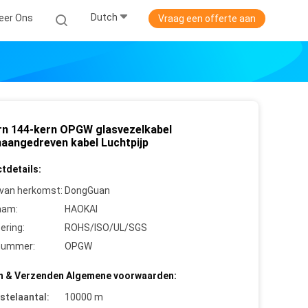
Dutch
eer Ons
Vraag een offerte aan
rn 144-kern OPGW glasvezelkabel
naangedreven kabel Luchtpijp
tdetails:
 van herkomst:
DongGuan
aam:
HAOKAI
cering:
ROHS/ISO/UL/SGS
nummer:
OPGW
n & Verzenden Algemene voorwaarden:
stelaantal:
10000 m