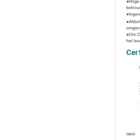
●
Hoge 
betrou
●
Ingen
●
Afdic
omgevi
●
Om OP
het bo
Cert
label: