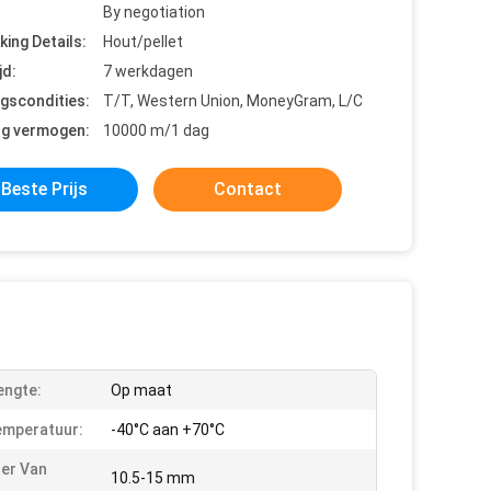
By negotiation
king Details:
Hout/pellet
jd:
7 werkdagen
ngscondities:
T/T, Western Union, MoneyGram, L/C
ng vermogen:
10000 m/1 dag
Beste Prijs
Contact
engte:
Op maat
emperatuur:
-40°C aan +70°C
er Van
10.5-15 mm