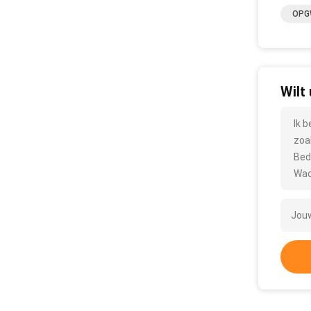
OPGW
Wilt
Ik 
zoa
Bed
Wac