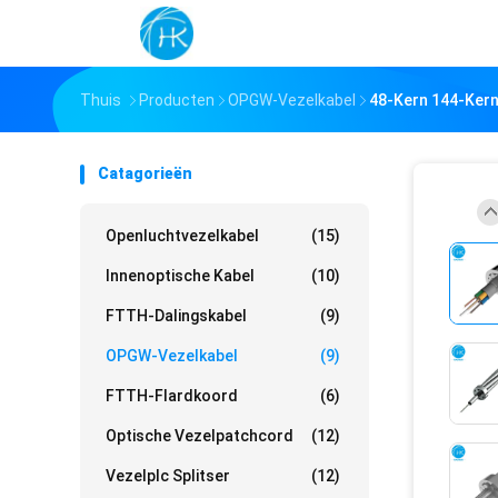
Thuis
Producten
OPGW-Vezelkabel
48-Kern 144-Kern
Catagorieën
Openluchtvezelkabel
(15)
Innenoptische Kabel
(10)
FTTH-Dalingskabel
(9)
OPGW-Vezelkabel
(9)
FTTH-Flardkoord
(6)
Optische Vezelpatchcord
(12)
Vezelplc Splitser
(12)