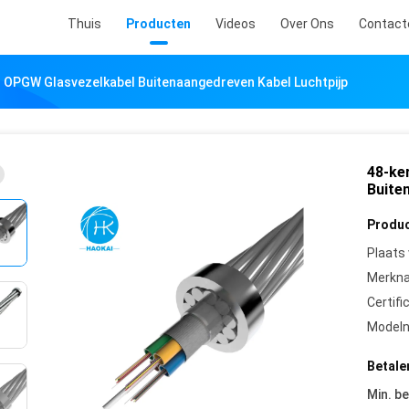
Thuis
Producten
Videos
Over Ons
Contact
 OPGW Glasvezelkabel Buitenaangedreven Kabel Luchtpijp
48-ke
Buite
Produc
Plaats
Merkn
Certifi
Model
Betale
Min. be