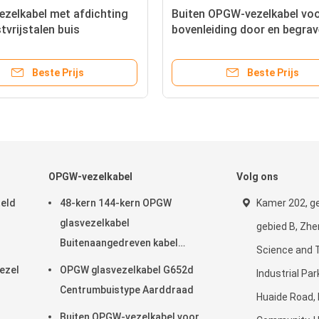
zelkabel met afdichting
Buiten OPGW-vezelkabel vo
tvrijstalen buis
bovenleiding door en begra
superieure bescherming
Beste Prijs
Beste Prijs
OPGW-vezelkabel
Volg ons
teld
48-kern 144-kern OPGW
Kamer 202, g
glasvezelkabel
gebied B, Zh
Buitenaangedreven kabel
Science and 
Luchtpijp
ezel
OPGW glasvezelkabel G652d
Industrial Pa
Centrumbuistype Aarddraad
Huaide Road,
Buiten OPGW-vezelkabel voor