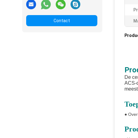
Pr
Contact
Ma
Produ
Pro
De cen
ACS-d
meest 
Toep
● Over
Pro