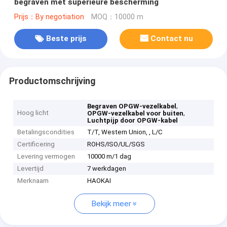
begraven met superieure bescherming
Prijs：By negotiation
MOQ：10000 m
Beste prijs
Contact nu
Productomschrijving
,
Begraven OPGW-vezelkabel
Hoog licht
,
OPGW-vezelkabel voor buiten
Luchtpijp door OPGW-kabel
Betalingscondities
T/T, Western Union, , L/C
Certificering
ROHS/ISO/UL/SGS
Levering vermogen
10000 m/1 dag
Levertijd
7 werkdagen
Merknaam
HAOKAI
Bekijk meer