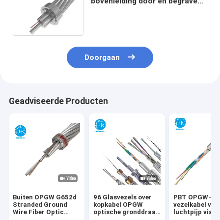
bovenleiding door en begraven
met superieure bescherming
Doorgaan
Geadviseerde Producten
Buiten OPGW G652d
96 Glasvezels over
PBT OPGW-
Stranded Ground
kopkabel OPGW
vezelkabel voo
Wire Fiber Optic
optische gronddraad
luchtpijp via 
Cable 24core 48core
voor
48kern 144ker