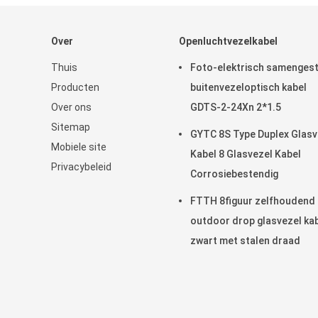
Over
Openluchtvezelkabel
Thuis
Foto-elektrisch samenges
Producten
buitenvezeloptisch kabel
Over ons
GDTS-2-24Xn 2*1.5
Sitemap
GYTC 8S Type Duplex Glasv
Mobiele site
Kabel 8 Glasvezel Kabel
Privacybeleid
Corrosiebestendig
FTTH 8figuur zelfhoudend
outdoor drop glasvezel ka
zwart met stalen draad