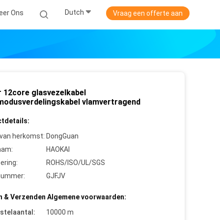
Dutch
eer Ons
Vraag een offerte aan
r 12core glasvezelkabel
modusverdelingskabel vlamvertragend
tdetails:
 van herkomst:
DongGuan
aam:
HAOKAI
cering:
ROHS/ISO/UL/SGS
nummer:
GJFJV
n & Verzenden Algemene voorwaarden:
stelaantal:
10000 m