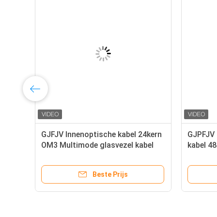
GJFJV Innenoptische kabel 24kern
GJPFJV 
l
OM3 Multimode glasvezel kabel
kabel 4
glasveze
Beste Prijs