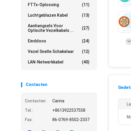
FTTx-Oplossing
(11)
Luchtgeblazen Kabel
(13)
Aanhangsels Voor
(27)
Optische Vezelkabels ...
Einddoos
(24)
Vezel Snelle Schakelaar
(12)
LAN-Netwerkkabel
(40)
Contacten
Gedeta
Contacten:
Carina
La
Tel.:
+8613922537558
Ma
Fax:
86-0769-8502-2337