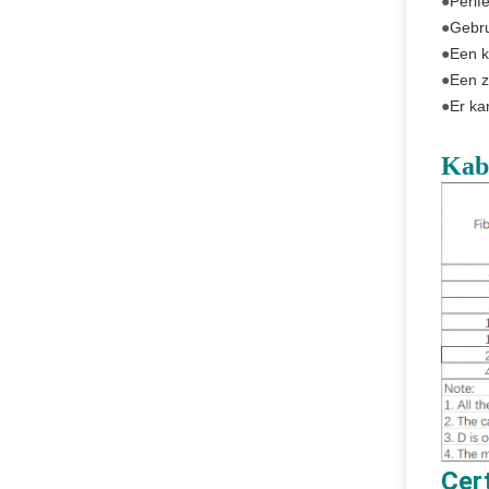
●
Perif
●
Gebru
●
Een k
●
Een z
●
Er ka
Kab
Cert