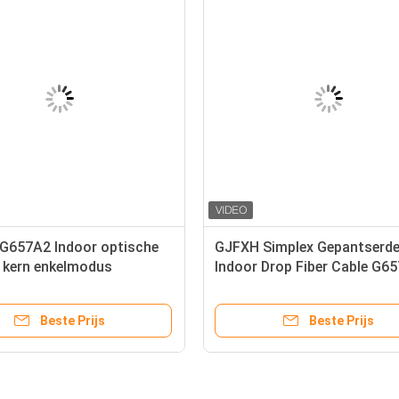
G657A2 Indoor optische
GJFXH Simplex Gepantserd
8 kern enkelmodus
Indoor Drop Fiber Cable G6
l optische kabel
1core Met Kevlar Garn
Beste Prijs
Beste Prijs