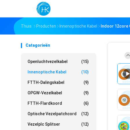
Thuis
Producten
Innenoptische Kabel
Indoor 12core 
Catagorieën
Openluchtvezelkabel
(15)
Innenoptische Kabel
(10)
FTTH-Dalingskabel
(9)
OPGW-Vezelkabel
(9)
FTTH-Flardkoord
(6)
Optische Vezelpatchcord
(12)
Vezelplc Splitser
(12)