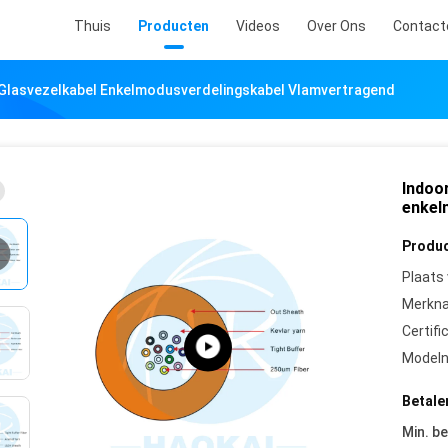
Thuis
Producten
Videos
Over Ons
Contact
Glasvezelkabel Enkelmodusverdelingskabel Vlamvertragend
Indoo
enkel
Produc
Plaats
Merkn
Certifi
Model
Betale
Min. be