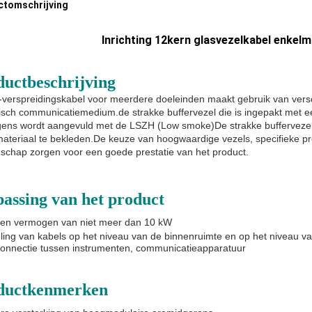
ctomschrijving
Inrichting 12kern glasvezelkabel enkel
ductbeschrijving
verspreidingskabel voor meerdere doeleinden maakt gebruik van vers
tisch communicatiemedium.de strakke buffervezel die is ingepakt met 
gens wordt aangevuld met de LSZH (Low smoke)De strakke buffervezel
materiaal te bekleden.De keuze van hoogwaardige vezels, specifieke 
schap zorgen voor een goede prestatie van het product.
assing van het product
en vermogen van niet meer dan 10 kW
ling van kabels op het niveau van de binnenruimte en op het niveau v
connectie tussen instrumenten, communicatieapparatuur
ductkenmerken