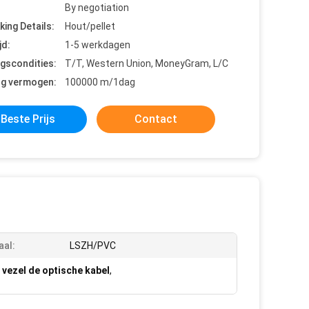
By negotiation
king Details:
Hout/pellet
jd:
1-5 werkdagen
ngscondities:
T/T, Western Union, MoneyGram, L/C
ng vermogen:
100000 m/1dag
Beste Prijs
Contact
aal:
LSZH/PVC
 vezel de optische kabel
,