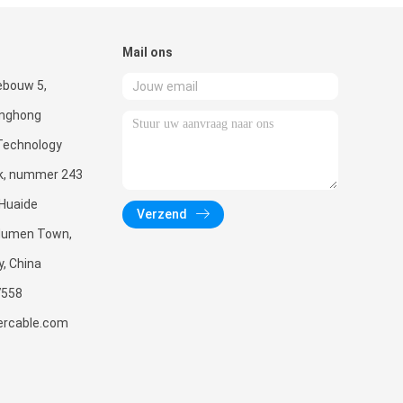
Mail ons
ebouw 5,
enghong
Technology
rk, nummer 243
 Huaide
Verzend
Humen Town,
, China
7558
ercable.com