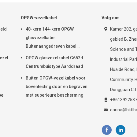
OPGW-vezelkabel
Volg ons
teld
48-kern 144-kern OPGW
Kamer 202, g
glasvezelkabel
gebied B, Zh
Buitenaangedreven kabel
Science and 
Luchtpijp
ezel
OPGW glasvezelkabel G652d
Industrial Pa
Centrumbuistype Aarddraad
Huaide Road,
Buiten OPGW-vezelkabel voor
Community, 
bovenleiding door en begraven
Dongguan City
bel
met superieure bescherming
+861392253
carina@hkfib