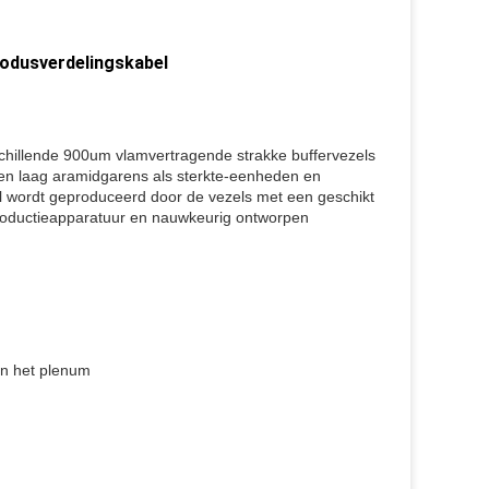
modusverdelingskabel
chillende 900um vlamvertragende strakke buffervezels
een laag aramidgarens als sterkte-eenheden en
 wordt geproduceerd door de vezels met een geschikt
productieapparatuur en nauwkeurig ontworpen
an het plenum