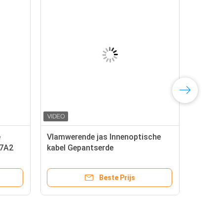
e
Vlamwerende jas Innenoptische
57A2
kabel Gepantserde
glasvezeloptische kabel GJSJV
Beste Prijs