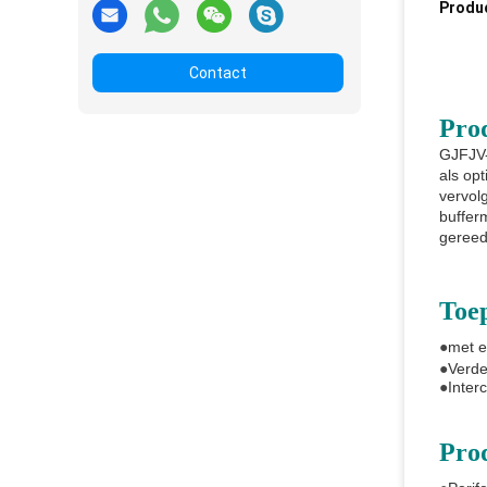
Produ
Contact
Pro
GJFJV-
als op
vervol
buffer
gereed
Toep
●
met e
●
Verde
●
Inter
Pro