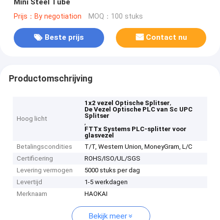
Mini Steel Tube
Prijs：By negotiation
MOQ：100 stuks
Beste prijs
Contact nu
Productomschrijving
,
1x2 vezel Optische Splitser
De Vezel Optische PLC van Sc UPC
Splitser
Hoog licht
,
FTTx Systems PLC-splitter voor
glasvezel
Betalingscondities
T/T, Western Union, MoneyGram, L/C
Certificering
ROHS/ISO/UL/SGS
Levering vermogen
5000 stuks per dag
Levertijd
1-5 werkdagen
Merknaam
HAOKAI
Bekijk meer