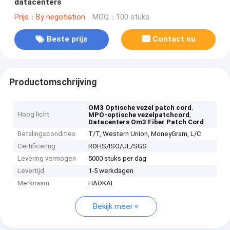
datacenters
Prijs：By negotiation
MOQ：100 stuks
Beste prijs
Contact nu
Productomschrijving
,
OM3 Optische vezel patch cord
Hoog licht
,
MPO-optische vezelpatchcord
Datacenters Om3 Fiber Patch Cord
Betalingscondities
T/T, Western Union, MoneyGram, L/C
Certificering
ROHS/ISO/UL/SGS
Levering vermogen
5000 stuks per dag
Levertijd
1-5 werkdagen
Merknaam
HAOKAI
Bekijk meer