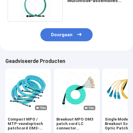
Multimode-assemblies
voor datacenters
Doorgaan
Geadviseerde Producten
Compact MPO /
Breakout MPO OM3
Single Mode
MTP-vezeloptisch
patch cord LC
Breakout Sc Fi
patchcord OM3-
connector
Optic Patch C
vezeloptisch
Multimode glasvezel
Cores Duplex 