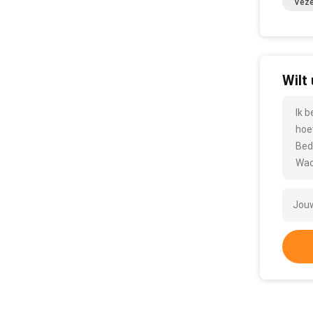
Veze
Wilt
Ik 
hoe
Bed
Wac