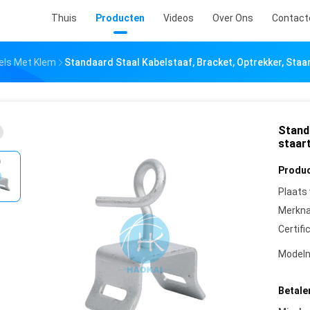
Thuis
Producten
Videos
Over Ons
Contact
els Met Klem
Standaard Staal Kabelstaaf, Bracket, Optrekker, Staa
Standa
staar
Produc
Plaats
Merkn
Certifi
Model
Betale