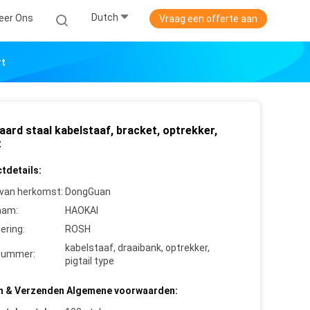
Dutch
eer Ons
Vraag een offerte aan
rt
ard staal kabelstaaf, bracket, optrekker,
t
tdetails:
 van herkomst:
DongGuan
aam:
HAOKAI
cering:
ROSH
kabelstaaf, draaibank, optrekker,
nummer:
pigtail type
n & Verzenden Algemene voorwaarden: