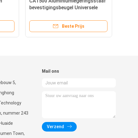
n
CA1500 Aluminiumlegeringsstaaf
bevestigingsbeugel Universele
toebehoren Staafklembeugel
Beste Prijs
Mail ons
ebouw 5,
enghong
Technology
rk, nummer 243
 Huaide
Verzend
Humen Town,