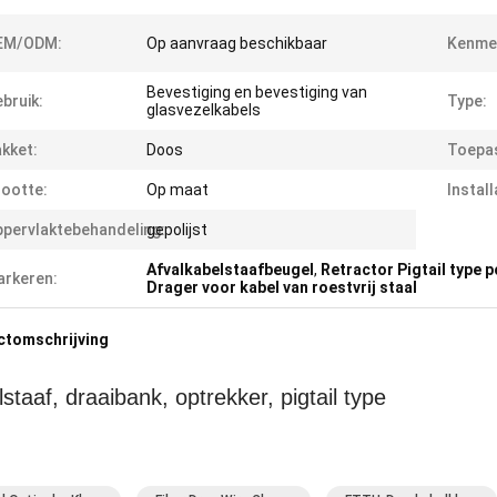
EM/ODM:
Op aanvraag beschikbaar
Kenme
Bevestiging en bevestiging van
bruik:
Type:
glasvezelkabels
kket:
Doos
Toepas
ootte:
Op maat
Instal
pervlaktebehandeling:
gepolijst
Afvalkabelstaafbeugel
,
Retractor Pigtail type 
rkeren:
Drager voor kabel van roestvrij staal
ctomschrijving
staaf, draaibank, optrekker, pigtail type