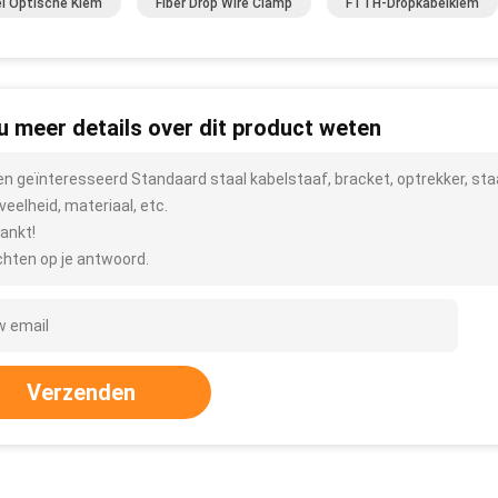
l Optische Klem
Fiber Drop Wire Clamp
FTTH-Dropkabelklem
 u meer details over dit product weten
ben geïnteresseerd Standaard staal kabelstaaf, bracket, optrekker, sta
veelheid, materiaal, etc.
ankt!
hten op je antwoord.
Verzenden