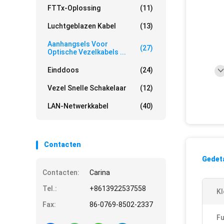
FTTx-Oplossing
(11)
Luchtgeblazen Kabel
(13)
Aanhangsels Voor
(27)
Optische Vezelkabels ...
Einddoos
(24)
Vezel Snelle Schakelaar
(12)
LAN-Netwerkkabel
(40)
Contacten
Gedeta
Contacten:
Carina
Tel.:
+8613922537558
Kl
Fax:
86-0769-8502-2337
Fu