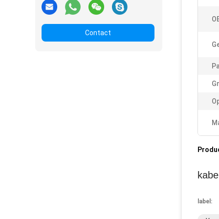
O
Contact
Ge
Pa
Gr
Op
Ma
Produ
kabel
label: