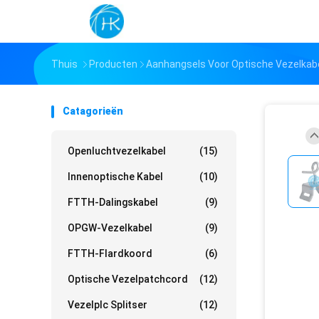
Thuis
Producten
Aanhangsels Voor Optische Vezelkab
Catagorieën
Openluchtvezelkabel
(15)
Innenoptische Kabel
(10)
FTTH-Dalingskabel
(9)
OPGW-Vezelkabel
(9)
FTTH-Flardkoord
(6)
Optische Vezelpatchcord
(12)
Vezelplc Splitser
(12)