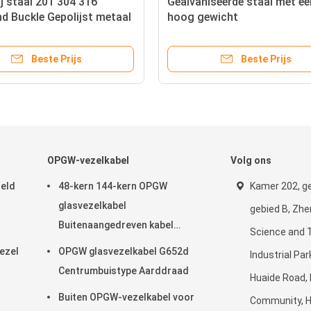
j staal 201 304 316
Gealvaniseerde staal met ee
d Buckle Gepolijst metaal
hoog gewicht
niseerd strippen
Beste Prijs
Beste Prijs
OPGW-vezelkabel
Volg ons
teld
48-kern 144-kern OPGW
Kamer 202, g
glasvezelkabel
gebied B, Zh
Buitenaangedreven kabel
Science and 
Luchtpijp
ezel
OPGW glasvezelkabel G652d
Industrial Pa
Centrumbuistype Aarddraad
Huaide Road,
Buiten OPGW-vezelkabel voor
Community, 