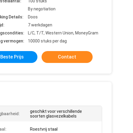
stelaantal:
100 stuks
By negotiation
king Details:
Doos
jd:
7 werkdagen
ngscondities:
L/C, T/T, Western Union, MoneyGram
ng vermogen:
10000 stuks per dag
Beste Prijs
Contact
geschikt voor verschillende
gbaarheid:
soorten glasvezelkabels
aal:
Roestvrij staal