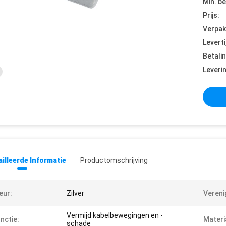
Min. be
Prijs:
Verpak
Leverti
Betali
Leveri
illeerde Informatie
Productomschrijving
eur:
Zilver
Vereni
Vermijd kabelbewegingen en -
nctie:
Materi
schade