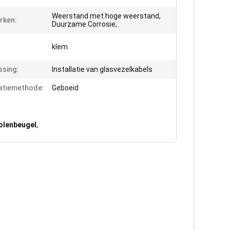
Weerstand met hoge weerstand,
rken:
Duurzame Corrosie,
klem
sing:
Installatie van glasvezelkabels
latiemethode:
Geboeid
polenbeugel
,