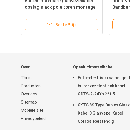
Buiten instelbare glasvezelkabel
Roestvri
ng
opslag slack pole toren montage
Bandban
gegalva
Beste Prijs
Over
Openluchtvezelkabel
Thuis
Foto-elektrisch samenges
Producten
buitenvezeloptisch kabel
Over ons
GDTS-2-24Xn 2*1.5
Sitemap
GYTC 8S Type Duplex Glasv
Mobiele site
Kabel 8 Glasvezel Kabel
Privacybeleid
Corrosiebestendig