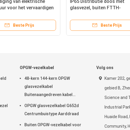
iging van elektrische
IP65 Distributie doos met
uur voor het vervaardigen
glasvezel, buiten FTTH-
trische apparatuur voor
afsluitdoos
aardigen van elektrische
Beste Prijs
Beste Prijs
uur
OPGW-vezelkabel
Volg ons
teld
48-kern 144-kern OPGW
Kamer 202, g
glasvezelkabel
gebied B, Zh
Buitenaangedreven kabel
Science and 
Luchtpijp
ezel
OPGW glasvezelkabel G652d
Industrial Pa
Centrumbuistype Aarddraad
Huaide Road,
Buiten OPGW-vezelkabel voor
Community, 