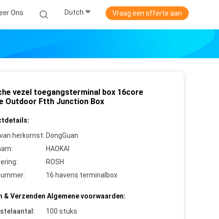
Dutch
eer Ons
Vraag een offerte aan
che vezel toegangsterminal box 16core
e Outdoor Ftth Junction Box
tdetails:
 van herkomst:
DongGuan
aam:
HAOKAI
cering:
ROSH
nummer:
16 havens terminalbox
n & Verzenden Algemene voorwaarden:
stelaantal:
100 stuks