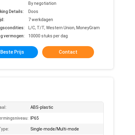
By negotiation
king Details:
Doos
jd:
7 werkdagen
ngscondities:
L/C, T/T, Western Union, MoneyGram
ng vermogen:
10000 stuks per dag
Beste Prijs
Contact
aal:
ABS-plastic
rmingsniveau:
IP65
Type:
Single-mode/Multi-mode