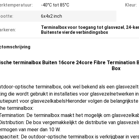
erktemperatuur:
-40°C tot 85°C
Kleur:
ootte:
6x4x2 inch
Terminalbox voor toegang tot glasvezel
,
24-ker
rkeren:
Buitenste vierde verbindingsbox
ctomschrijving
ische terminalbox Buiten 16core 24core Fibre Termination 
Box
utdoor-optische terminalbox, ook wel bekend als een glasvezel
ting die wordt gebruikt in installaties voor glasvezelnetwerken i
butiepunt voor glasvezelkabelsHieronder volgen de belangrijkst
he terminalbox:
Termination: De terminalbox maakt het mogelijk om glasvezelkab
Distribution: De box vergemakkelijkt de distributie van glasvez
ermogen van meer dan 10 W.
paciteit: De outdoor-optische terminalbox is verkrijgbaar in ver