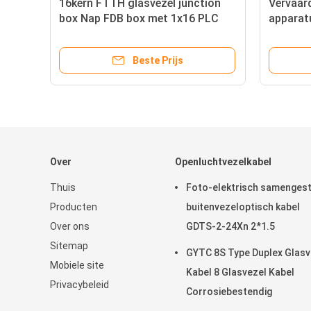
16kern FTTH glasvezel junction
Vervaard
box Nap FDB box met 1x16 PLC
apparat
splitter
van elek
het verv
Beste Prijs
apparat
Over
Openluchtvezelkabel
Thuis
Foto-elektrisch samenges
Producten
buitenvezeloptisch kabel
Over ons
GDTS-2-24Xn 2*1.5
Sitemap
GYTC 8S Type Duplex Glasv
Mobiele site
Kabel 8 Glasvezel Kabel
Privacybeleid
Corrosiebestendig