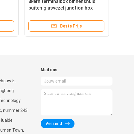
8kern terminalbox binnenshuis
buiten glasvezel junction box
Beste Prijs
Mail ons
ebouw 5,
enghong
Technology
rk, nummer 243
 Huaide
Verzend
Humen Town,