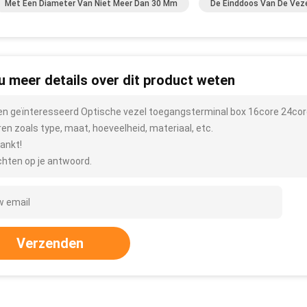
Met Een Diameter Van Niet Meer Dan 30 Mm
De Einddoos Van De Vez
 u meer details over dit product weten
ben geïnteresseerd Optische vezel toegangsterminal box 16core 24cor
ren zoals type, maat, hoeveelheid, materiaal, etc.
ankt!
hten op je antwoord.
Verzenden