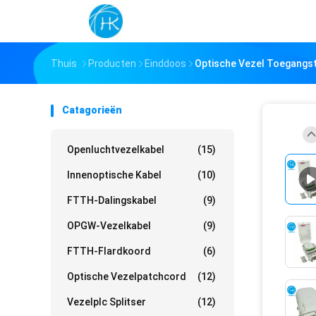
Thuis
Producten
Einddoos
Optische Vezel Toegangst
Catagorieën
Openluchtvezelkabel
(15)
Innenoptische Kabel
(10)
FTTH-Dalingskabel
(9)
OPGW-Vezelkabel
(9)
FTTH-Flardkoord
(6)
Optische Vezelpatchcord
(12)
Vezelplc Splitser
(12)