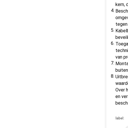
kern, 
Besch
omgev
tegen
Kabelb
beveil
Toega
techni
van p
Monta
buiten
Uitbre
waardo
Over 
en ver
besche
label: