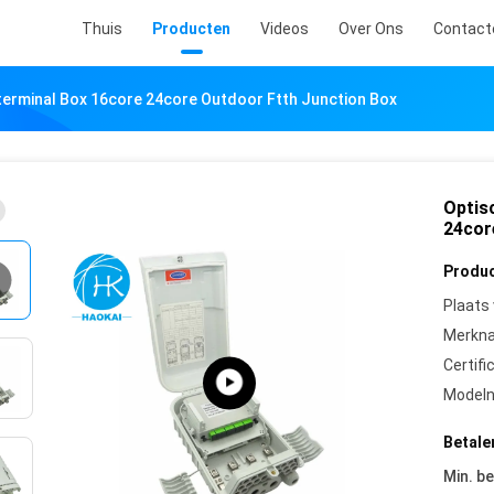
Thuis
Producten
Videos
Over Ons
Contact
erminal Box 16core 24core Outdoor Ftth Junction Box
Optis
24cor
Produc
Plaats
Merkn
Certifi
Model
Betale
Min. be