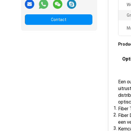
W
Gr
Contact
Ma
Produ
Opt
Een o
uitrus
distri
optisc
Fiber 
Fiber 
een v
Kernca