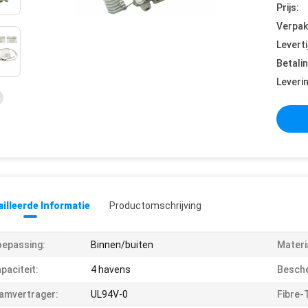
Prijs:
Verpak
Leverti
Betali
Leveri
illeerde Informatie
Productomschrijving
epassing:
Binnen/buiten
Materi
paciteit:
4 havens
Besche
amvertrager:
UL94V-0
Fibre-