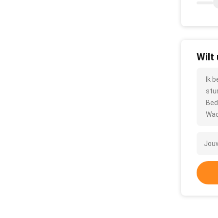
Wilt
Ik 
stu
Bed
Wac