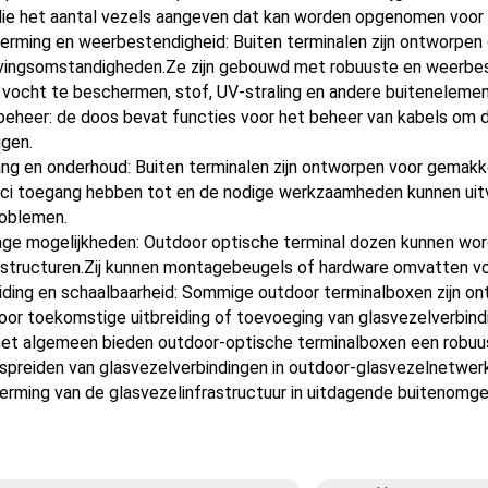
die het aantal vezels aangeven dat kan worden opgenomen voor be
erming en weerbestendigheid: Buiten terminalen zijn ontworpen
ingsomstandigheden.Ze zijn gebouwd met robuuste en weerbest
 vocht te beschermen, stof, UV-straling en andere buitenelemen
eheer: de doos bevat functies voor het beheer van kabels om d
igen.
ng en onderhoud: Buiten terminalen zijn ontworpen voor gemak
ci toegang hebben tot en de nodige werkzaamheden kunnen uitvo
roblemen.
ge mogelijkheden: Outdoor optische terminal dozen kunnen wor
structuren.Zij kunnen montagebeugels of hardware omvatten voor
iding en schaalbaarheid: Sommige outdoor terminalboxen zijn ont
or toekomstige uitbreiding of toevoeging van glasvezelverbindi
het algemeen bieden outdoor-optische terminalboxen een robuus
spreiden van glasvezelverbindingen in outdoor-glasvezelnetwer
rming van de glasvezelinfrastructuur in uitdagende buitenomge