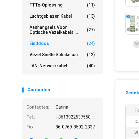
FTTx-Oplossing
(11)
Luchtgeblazen Kabel
(13)
Aanhangsels Voor
(27)
Optische Vezelkabels ...
Einddoos
(24)
Vezel Snelle Schakelaar
(12)
LAN-Netwerkkabel
(40)
Contacten
Gedeta
Contacten:
Carina
To
Tel.:
+8613922537558
Ca
Fax:
86-0769-8502-2337
Vl