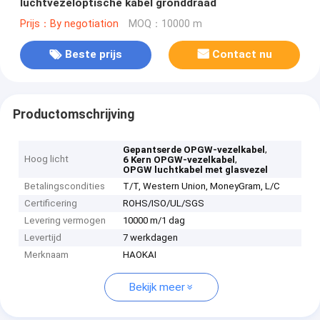
luchtvezeloptische kabel gronddraad
Prijs：By negotiation
MOQ：10000 m
Beste prijs
Contact nu
Productomschrijving
,
Gepantserde OPGW-vezelkabel
Hoog licht
,
6 Kern OPGW-vezelkabel
OPGW luchtkabel met glasvezel
Betalingscondities
T/T, Western Union, MoneyGram, L/C
Certificering
ROHS/ISO/UL/SGS
Levering vermogen
10000 m/1 dag
Levertijd
7 werkdagen
Merknaam
HAOKAI
Bekijk meer