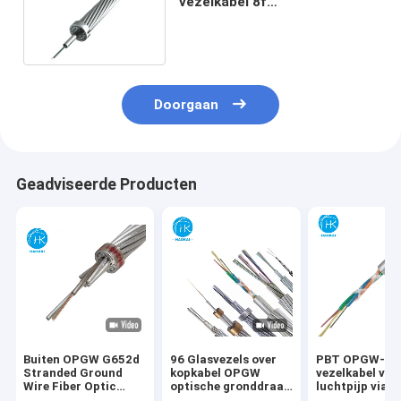
vezelkabel 8f
luchtvezeloptische kabel
gronddraad
Doorgaan
Geadviseerde Producten
Buiten OPGW G652d
96 Glasvezels over
PBT OPGW-
Stranded Ground
kopkabel OPGW
vezelkabel voo
Wire Fiber Optic
optische gronddraad
luchtpijp via 
Cable 24core 48core
voor
48kern 144ker