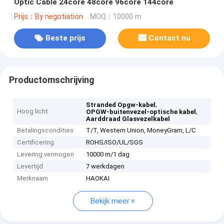
Optic Cable 24core 48core 96core 144core
Prijs：By negotiation
MOQ：10000 m
Beste prijs
Contact nu
Productomschrijving
,
Stranded Opgw-kabel
Hoog licht
,
OPGW-buitenvezel-optische kabel
Aarddraad Glasvezelkabel
Betalingscondities
T/T, Western Union, MoneyGram, L/C
Certificering
ROHS/ISO/UL/SGS
Levering vermogen
10000 m/1 dag
Levertijd
7 werkdagen
Merknaam
HAOKAI
Bekijk meer