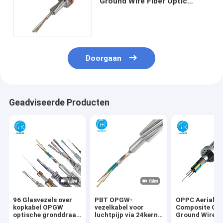
Ground Wire Fiber Optic
Cable 24core 48core 96core
144core
Doorgaan
Geadviseerde Producten
96 Glasvezels over
PBT OPGW-
OPPC Aerial
kopkabel OPGW
vezelkabel voor
Composite Ov
optische gronddraad
luchtpijp via 24kern
Ground Wire 
voor
48kern 144kern
Glasvezelkabe