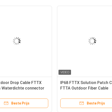
tdoor Drop Cable FTTX
IP68 FTTX Solution Patch 
n Waterdichte connector
FTTA Outdoor Fiber Cable
svezel
Waterdicht SC APC LC Con
Beste Prijs
Beste Prijs