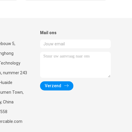
Mail ons
ebouw 5,
enghong
Technology
rk, nummer 243
 Huaide
Verzend
Humen Town,
, China
7558
ercable.com