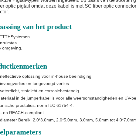
rk.De Pigtail-typen worden ingedeeld op basis van de soorten
er optic pigtail omdat deze kabel is met SC fiber optic connect
ctor
.
assing van het product
FTTH
Systemen
.
enruimtes.
e omgeving.
ductkenmerken
neffectieve oplossing voor in-house beëindiging
.
invoegverlies en toegevoegd verlies
.
waterdicht, stofdicht en corrosiebestendig
.
ateriaal in de jumperkabel is voor alle weersomstandigheden en UV-b
nische prestaties: norm IEC 61754-4.
- en REACH-compliant.
diameter Bereik: 2.0*3.0mm, 2.0*5.0mm, 3.0mm, 5.0mm tot 4.0*7.0m
elparameters