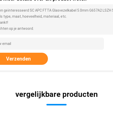
ben geïnteresseerd SC APC FTTA Glasvezelkabel 5.0mm G657A2 LSZH 5M
ls type, maat, hoeveelheid, materiaal, etc.
ankt!
hten op je antwoord.
Verzenden
vergelijkbare producten