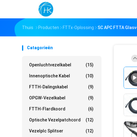
Thuis
Producten
FTTx-Oplossing
SC APC FTTA Glasv
Catagorieën
Openluchtvezelkabel
(15)
Innenoptische Kabel
(10)
FTTH-Dalingskabel
(9)
OPGW-Vezelkabel
(9)
FTTH-Flardkoord
(6)
Optische Vezelpatchcord
(12)
Vezelplc Splitser
(12)