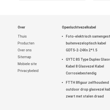
Over
Openluchtvezelkabel
Thuis
Foto-elektrisch samenges
Producten
buitenvezeloptisch kabel
Over ons
GDTS-2-24Xn 2*1.5
Sitemap
GYTC 8S Type Duplex Glasv
Mobiele site
Kabel 8 Glasvezel Kabel
Privacybeleid
Corrosiebestendig
FTTH 8figuur zelfhoudend
outdoor drop glasvezel ka
zwart met stalen draad