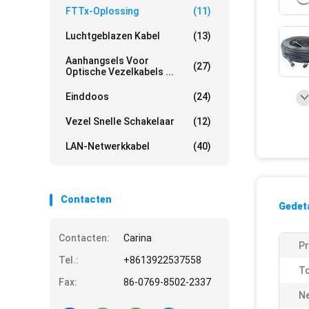
FTTx-Oplossing
(11)
Luchtgeblazen Kabel
(13)
Aanhangsels Voor
(27)
Optische Vezelkabels ...
Einddoos
(24)
Vezel Snelle Schakelaar
(12)
LAN-Netwerkkabel
(40)
Contacten
Gedeta
Contacten:
Carina
Pr
Tel.:
+8613922537558
To
Fax:
86-0769-8502-2337
Ne