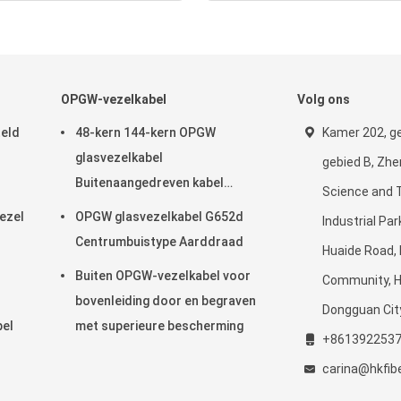
OPGW-vezelkabel
Volg ons
teld
48-kern 144-kern OPGW
Kamer 202, g
glasvezelkabel
gebied B, Zh
Buitenaangedreven kabel
Science and 
Luchtpijp
ezel
OPGW glasvezelkabel G652d
Industrial Pa
Centrumbuistype Aarddraad
Huaide Road,
Buiten OPGW-vezelkabel voor
Community, 
bovenleiding door en begraven
Dongguan City
bel
met superieure bescherming
+861392253
carina@hkfib