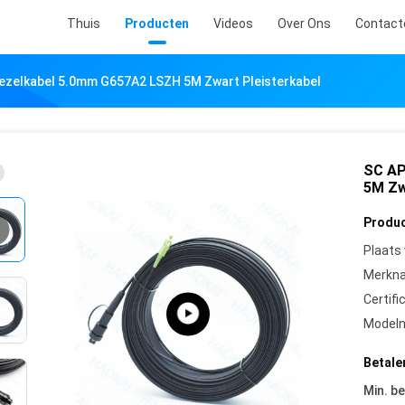
Thuis
Producten
Videos
Over Ons
Contact
ezelkabel 5.0mm G657A2 LSZH 5M Zwart Pleisterkabel
SC AP
5M Zw
Produc
Plaats
Merkn
Certifi
Model
Betale
Min. be