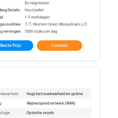
By negotiation
king Details:
Hout/pellet
jd:
1-5 werkdagen
ngscondities:
T/T, Western Union, MoneyGram, L/C
ng vermogen:
5000 stuks per dag
Beste Prijs
Contact
wbaarheid:
Hoge betrouwbaarheid en uptime
g:
Wijdverspreid netwerk (WAN)
logie:
Optische vezels