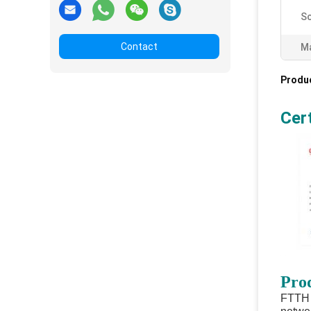
Sc
Contact
Ma
Produ
Cert
Pro
FTTH 