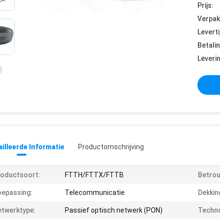
Prijs:
Verpak
Leverti
Betali
Leveri
illeerde Informatie
Productomschrijving
oductsoort:
FTTH/FTTX/FTTB
Betrou
epassing:
Telecommunicatie
Dekkin
twerktype:
Passief optisch netwerk (PON)
Techno