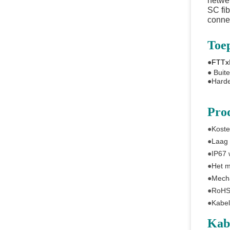
netwe
SC fib
conne
Toep
●
FTTx
●
Buit
●
Hard
Pro
●
Koste
●
Laag 
●
IP67 
●
Het m
●
Mecha
●
RoHS
●
Kabel
Kab