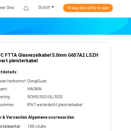
Dutch
eer Ons
Vraag een offerte aan
C FTTA Glasvezelkabel 5.0mm G657A2 LSZH
art pleisterkabel
tdetails:
 van herkomst:
DongGuan
aam:
HAOKAI
cering:
ROHS/ISO/UL/SGS
nummer:
IP67 waterdicht pleisterkabel
n & Verzenden Algemene voorwaarden:
stelaantal:
100 stuks