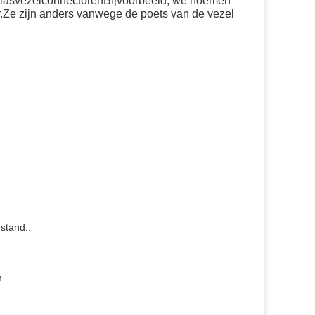
 glasvezelconnectorenBijvoorbeeld, we noemen
or.Ze zijn anders vanwege de poets van de vezel
estand.
.
m.