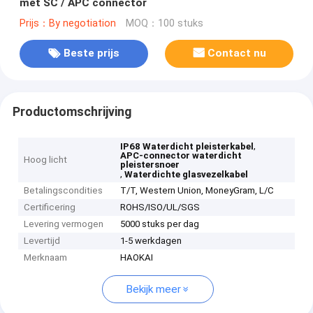
met SC / APC connector
Prijs：By negotiation
MOQ：100 stuks
Beste prijs
Contact nu
Productomschrijving
,
IP68 Waterdicht pleisterkabel
APC-connector waterdicht
Hoog licht
pleistersnoer
,
Waterdichte glasvezelkabel
Betalingscondities
T/T, Western Union, MoneyGram, L/C
Certificering
ROHS/ISO/UL/SGS
Levering vermogen
5000 stuks per dag
Levertijd
1-5 werkdagen
Merknaam
HAOKAI
Bekijk meer