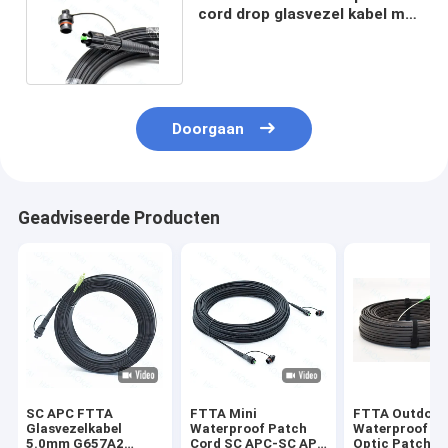
cord drop glasvezel kabel met
SC / APC connector
Doorgaan
Geadviseerde Producten
SC APC FTTA
FTTA Mini
FTTA Outdoor
Glasvezelkabel
Waterproof Patch
Waterproof Fi
5.0mm G657A2
Cord SC APC-SC APC
Optic Patch C