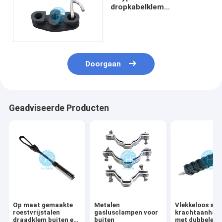
dropkabelklem
buitenophanging Ftth-
ankerspanningsklem
Doorgaan
Geadviseerde Producten
Op maat gemaakte
Metalen
Vlekkeloos sta
roestvrijstalen
gaslusclampen voor
krachtaanhan
draadklem buiten en
buiten
met dubbele