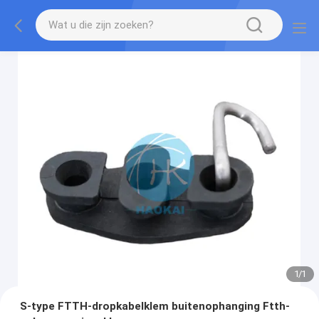
1
/
1
S-type FTTH-dropkabelklem buitenophanging Ftth-