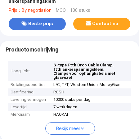
ankerspanningsklem
Prijs：By negotiation
MOQ：100 stuks
Beste prijs
Contact nu
Productomschrijving
,
S-type Ftth Drop Cable Clamp
,
ftth ankerspanningsklem
Hoog licht
Clamps voor ophangkabels met
glasvezel
Betalingscondities
L/C, T/T, Western Union, MoneyGram
Certificering
ROSH
Levering vermogen
10000 stuks per dag
Levertijd
7 werkdagen
Merknaam
HAOKAI
Bekijk meer