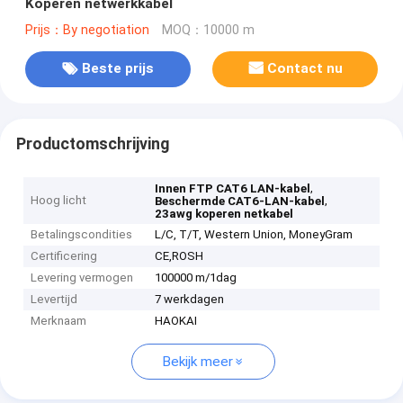
Koperen netwerkkabel
Prijs：By negotiation
MOQ：10000 m
Beste prijs
Contact nu
Productomschrijving
,
Innen FTP CAT6 LAN-kabel
Hoog licht
,
Beschermde CAT6-LAN-kabel
23awg koperen netkabel
Betalingscondities
L/C, T/T, Western Union, MoneyGram
Certificering
CE,ROSH
Levering vermogen
100000 m/1dag
Levertijd
7 werkdagen
Merknaam
HAOKAI
Bekijk meer