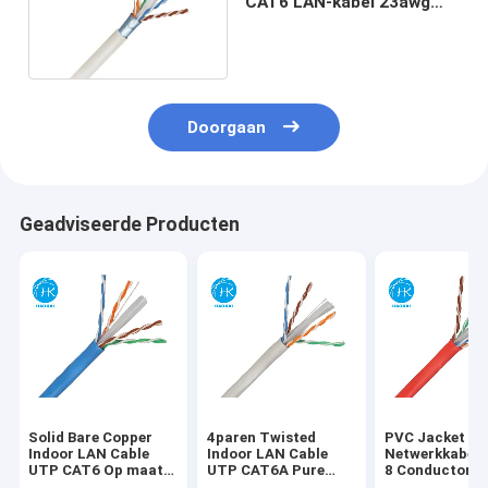
CAT6 LAN-kabel 23awg
Koperen netwerkkabel
Doorgaan
Geadviseerde Producten
Solid Bare Copper
4paren Twisted
PVC Jacket Ca
Indoor LAN Cable
Indoor LAN Cable
Netwerkkabel
UTP CAT6 Op maat
UTP CAT6A Pure
8 Conductor C
gemaakte 4par
Copper Network
Communicatie