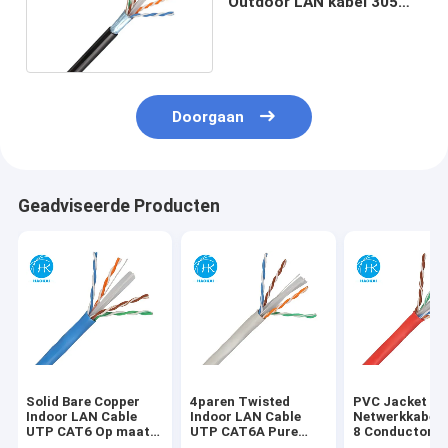
Outdoor LAN kabel 305m
Shielded Ethernet kabel
Doorgaan
Geadviseerde Producten
Solid Bare Copper
4paren Twisted
PVC Jacket Ca
Indoor LAN Cable
Indoor LAN Cable
Netwerkkabel
UTP CAT6 Op maat
UTP CAT6A Pure
8 Conductor C
gemaakte 4par
Copper Network
Communicatie