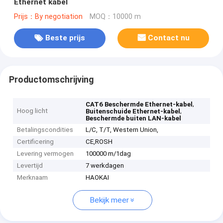
Ethernet kabel
Prijs：By negotiation
MOQ：10000 m
Beste prijs
Contact nu
Productomschrijving
,
CAT6 Beschermde Ethernet-kabel
Hoog licht
,
Buitenschuide Ethernet-kabel
Beschermde buiten LAN-kabel
Betalingscondities
L/C, T/T, Western Union,
Certificering
CE,ROSH
Levering vermogen
100000 m/1dag
Levertijd
7 werkdagen
Merknaam
HAOKAI
Bekijk meer